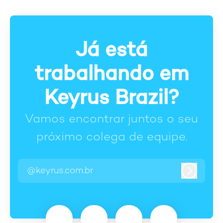
Já está
trabalhando em
Keyrus Brazil?
Vamos encontrar juntos o seu
próximo colega de equipe.
@keyrus.com.br
Entrar