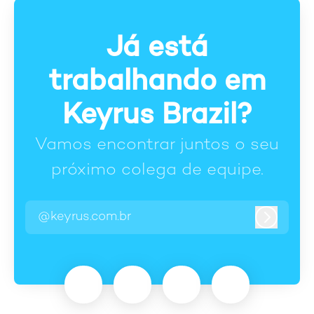
Já está
trabalhando em
Keyrus Brazil?
Vamos encontrar juntos o seu
próximo colega de equipe.
@keyrus.com.br
Entrar