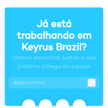
Já está
trabalhando em
Keyrus Brazil?
Vamos encontrar juntos o seu
próximo colega de equipe.
@keyrus.com.br
Entrar