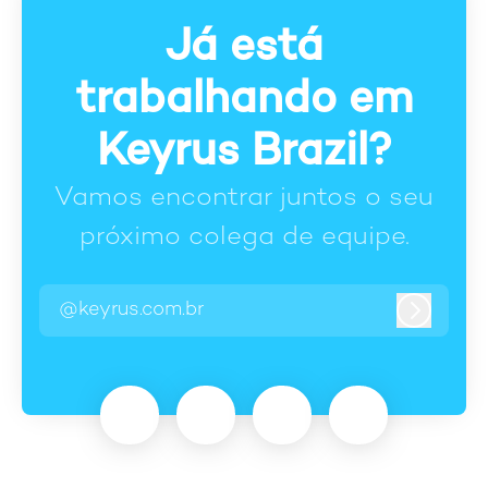
Já está
trabalhando em
Keyrus Brazil?
Vamos encontrar juntos o seu
próximo colega de equipe.
@keyrus.com.br
Entrar