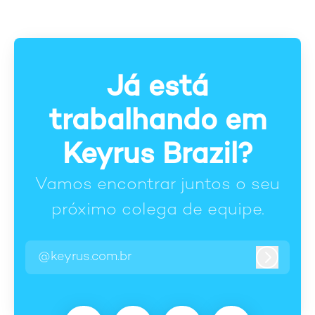
Já está
trabalhando em
Keyrus Brazil?
Vamos encontrar juntos o seu
próximo colega de equipe.
@keyrus.com.br
Entrar