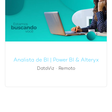
Analista de BI | Power BI & Alteryx
DataViz
·
Remoto