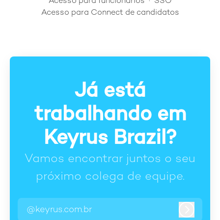
Acesso para funcionários
·
SSO
Acesso para Connect de candidatos
Já está
trabalhando em
Keyrus Brazil?
Vamos encontrar juntos o seu
próximo colega de equipe.
@keyrus.com.br
Entrar