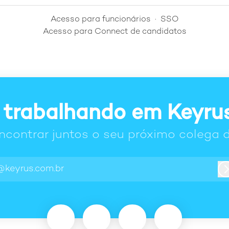
Acesso para funcionários
·
SSO
Acesso para Connect de candidatos
 trabalhando em Keyrus
contrar juntos o seu próximo colega d
@keyrus.com.br