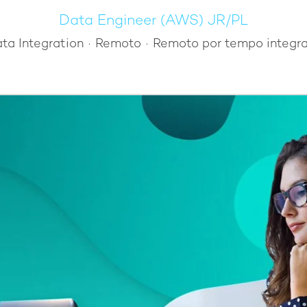
Data Engineer (AWS) JR/PL
ta Integration
·
Remoto
·
Remoto por tempo integra