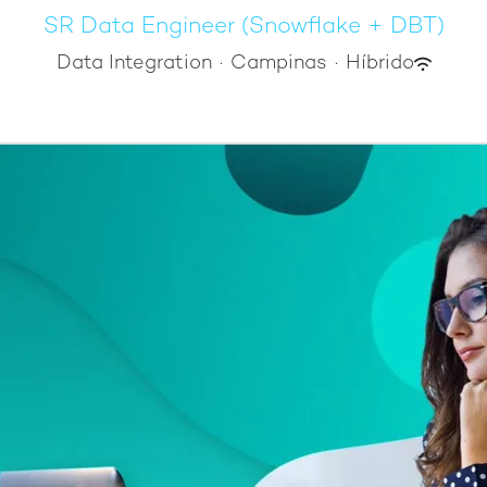
SR Data Engineer (Snowflake + DBT)
Data Integration
·
Campinas
·
Híbrido