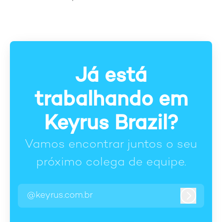
Já está
trabalhando em
Keyrus Brazil?
Vamos encontrar juntos o seu
próximo colega de equipe.
@keyrus.com.br
Entrar