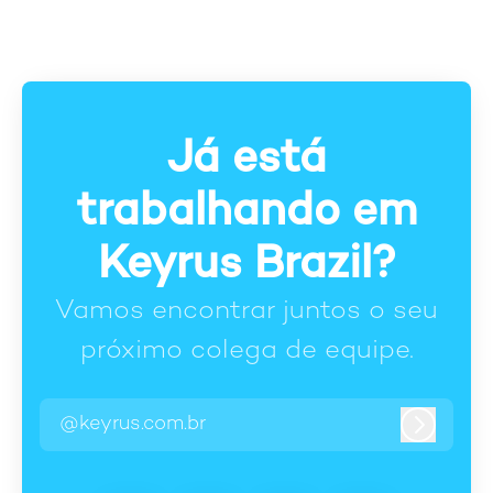
Já está
trabalhando em
Keyrus Brazil?
Vamos encontrar juntos o seu
próximo colega de equipe.
@keyrus.com.br
Entrar