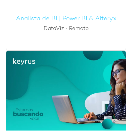
Analista de BI | Power BI & Alteryx
DataViz
·
Remoto