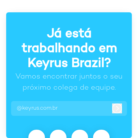
Já está
trabalhando em
Keyrus Brazil?
Vamos encontrar juntos o seu
próximo colega de equipe.
@keyrus.com.br
Entrar