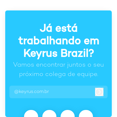
Já está
trabalhando em
Keyrus Brazil?
Vamos encontrar juntos o seu
próximo colega de equipe.
@keyrus.com.br
Entrar