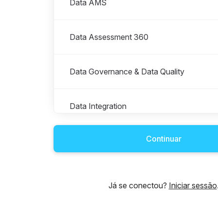
Data AMS
Data Assessment 360
Data Governance & Data Quality
Data Integration
Continuar
Data OMS
Data Project Managers and Business Anal
Já se conectou?
Iniciar sessão
DATA Ribeirão Preto