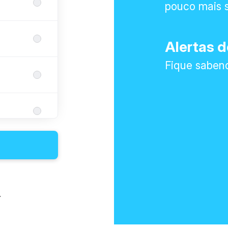
pouco mais 
Alertas 
Fique sabend
yst
.