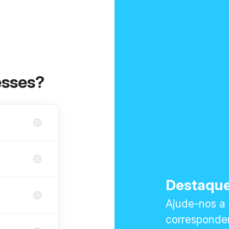
esses?
Destaque
Ajude-nos a
corresponden